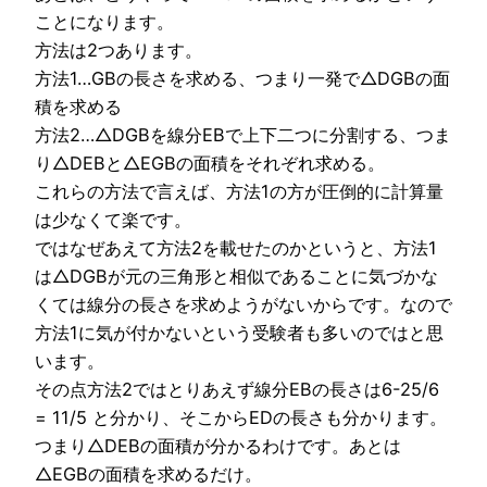
ことになります。
方法は2つあります。
方法1…GBの長さを求める、つまり一発で△DGBの面
積を求める
方法2…△DGBを線分EBで上下二つに分割する、つま
り△DEBと△EGBの面積をそれぞれ求める。
これらの方法で言えば、方法1の方が圧倒的に計算量
は少なくて楽です。
ではなぜあえて方法2を載せたのかというと、方法1
は△DGBが元の三角形と相似であることに気づかな
くては線分の長さを求めようがないからです。なので
方法1に気が付かないという受験者も多いのではと思
います。
その点方法2ではとりあえず線分EBの長さは6-25/6
= 11/5 と分かり、そこからEDの長さも分かります。
つまり△DEBの面積が分かるわけです。あとは
△EGBの面積を求めるだけ。