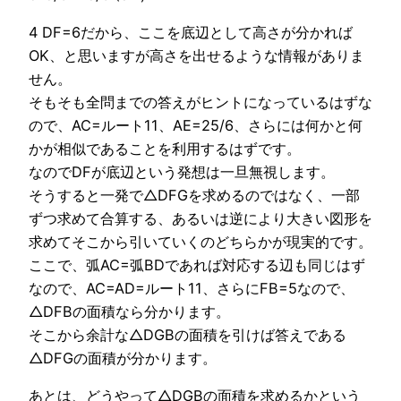
4 DF=6だから、ここを底辺として高さが分かれば
OK、と思いますが高さを出せるような情報がありま
せん。
そもそも全問までの答えがヒントになっているはずな
ので、AC=ルート11、AE=25/6、さらには何かと何
かが相似であることを利用するはずです。
なのでDFが底辺という発想は一旦無視します。
そうすると一発で△DFGを求めるのではなく、一部
ずつ求めて合算する、あるいは逆により大きい図形を
求めてそこから引いていくのどちらかが現実的です。
ここで、弧AC=弧BDであれば対応する辺も同じはず
なので、AC=AD=ルート11、さらにFB=5なので、
△DFBの面積なら分かります。
そこから余計な△DGBの面積を引けば答えである
△DFGの面積が分かります。
あとは、どうやって△DGBの面積を求めるかという