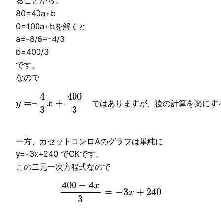
ることから、
80=40a+b
0=100a+bを解くと
a=-8/6=-4/3
b=400/3
です。
なので
4
400
=
–
+
y
x
で
は
あ
り
ま
す
が
、
後
の
計
算
を
楽
に
す
3
3
一方、カセットコンロAのグラフは単純に
y=-3x+240 でOKです。
この二元一次方程式なので
400
−
4
x
=
−
3
+
240
x
3