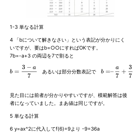
1-3 単なる計算
4 「bについて解きなさい」という表記が分かりにく
いですが、要はb=○○にすればOKです。
7b=-a+3 の両辺を7で割ると
3
−
3
a
a
=
=
–
+
b
b
あ
る
い
は
部
分
分
数
表
記
で
7
7
7
見た目には前者が分かりやすいですが、模範解答は後
者になっていました。まあ値は同じですが。
5 単なる計算
6 y=ax^2に代入してf(6)=9より -9=36a