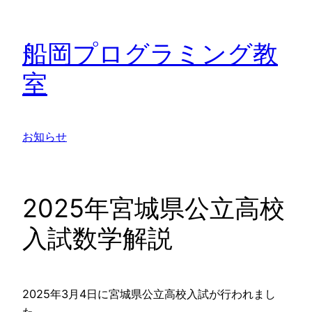
内
容
船岡プログラミング教
を
ス
室
キ
ッ
プ
お知らせ
2025年宮城県公立高校
入試数学解説
2025年3月4日に宮城県公立高校入試が行われまし