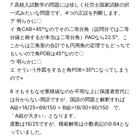
7 高校入試数学の問題には珍しく社労士国家試験の択
一式みたいな問題です。4つの正誤を判断します。
ア 明らかに〇
イ 角CAB=45°なのでその二等分角（設問分では二等
分線と称するが本当は二等分角）PAOなら22.5°、こ
こからは三角形の合計でも円周角の定理でもどっちで
もいいので角POBは45°なので〇
ウ 明らかに〇
エ そういう作図をすると角POB=30°になってしまう
ので×
8 そもそもなぜ累積値なのか不明な上に保護者世代に
は分からない用語ですが、国語の問題と解釈すれば
A組=16/25=69/150 > B組=18/30=90/150 で、
「A組が大きい」となります。
度数は16/25ですが、模範解答は小数表記の0.64とな
っていました。