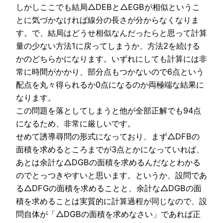
しかしここでも結局△DEBと△EGBが相似というこ
とに気づかなければ線分の長さが分からなくなりま
す。で、結局はどうせ相似なんだったらと思って計算
量の少ない方法1に戻ってしまうか、方法2を続ける
かのどちらかになります。いずれにしても計算には非
常に時間がかかり、部分点もつかないので6点という
配点を丸々得られるか0点になるのか両極端な結果に
なります。
この問題を落としてしまうと他が全部正解でも94点
になるため、非常に厳しいです。
せめて誘導尋問の形式になっており、まず△DFBの
面積を求めるところまでが3点とかになっていれば、
あとは余計な△DGBの面積を求めるんだなとわかる
のでとっつきやすいと思います。というか、設問であ
る△DFGの面積を求めることと、余計な△DGBの面
積を求めることは実質的に計算過程が同じなので、設
問自体が「△DGBの面積を求めなさい」であれば正